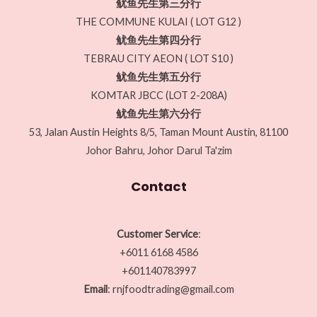
鱿鱼先生第三分行
THE COMMUNE KULAI ( LOT G12 )
鱿鱼先生第四分行
TEBRAU CITY AEON ( LOT S10 )
鱿鱼先生第五分行
KOMTAR JBCC (LOT 2-208A)
鱿鱼先生第六分行
53, Jalan Austin Heights 8/5, Taman Mount Austin, 81100
Johor Bahru, Johor Darul Ta'zim
Contact
Customer Service
:
+6011 6168 4586
+601140783997
Email
: rnjfoodtrading@gmail.com