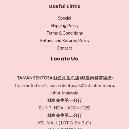
Useful Links
Special
Shipping Policy
Terms & Conditions
Refund and Returns Policy
Contact
Locate Us
TAMAN SENTOSA 鱿鱼先生总店 (顺发肉骨茶隔壁)
15, Jalan Sutera 1, Taman Sentosa 80150 Johor Bahru,
Johor Malaysia.
鱿鱼先生第一分行
BUKIT INDAH AEON (G25)
鱿鱼先生第二分行
KSL MALL ( LOT G-B6-B ,C )